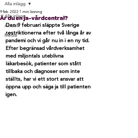
Alla inlägg
9 feb. 2022
1 min läsning
Alla inlägg
Är du en ja-vårdcentral?
Den 9 februari släppte Sverige 
Aktuellt
restriktionerna efter två långa år av 
Media
pandemi och vi går nu in i en ny tid. 
Efter begränsad vårdverksamhet 
med miljontals uteblivna 
läkarbesök, patienter som stått 
tillbaka och diagnoser som inte 
ställts, har vi ett stort ansvar att 
öppna upp och säga ja till patienten 
igen.