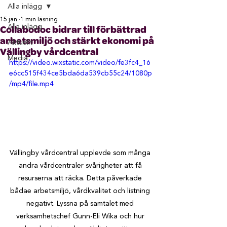
Alla inlägg
15 jan.
1 min läsning
Alla inlägg
Collabodoc bidrar till förbättrad
arbetsmiljö och stärkt ekonomi på
Aktuellt
Vällingby vårdcentral
Media
https://video.wixstatic.com/video/fe3fc4_16
e6cc515f434ce5bda6da539cb55c24/1080p
/mp4/file.mp4
Vällingby vårdcentral upplevde som många 
andra vårdcentraler svårigheter att få 
resurserna att räcka. Detta påverkade 
bådae arbetsmiljö, vårdkvalitet och listning 
negativt. Lyssna på samtalet med 
verksamhetschef Gunn-Eli Wika och hur 