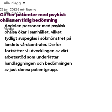
Alla inlägg
23 jan. 2022
2 min läsning
Alla inlägg
Ge fler patienter med psykisk
ohälsa en tidig bedömning
Aktuellt
Andelen personer med psykisk 
Media
ohälsa ökar i samhället, vilket 
tydligt avspeglas i sökmönstret på 
landets vårdcentraler. Därför 
fortsätter vi utvecklingen av vårt 
arbetsstöd som underlättar 
handläggningen och bedömningen 
av just denna patientgrupp.