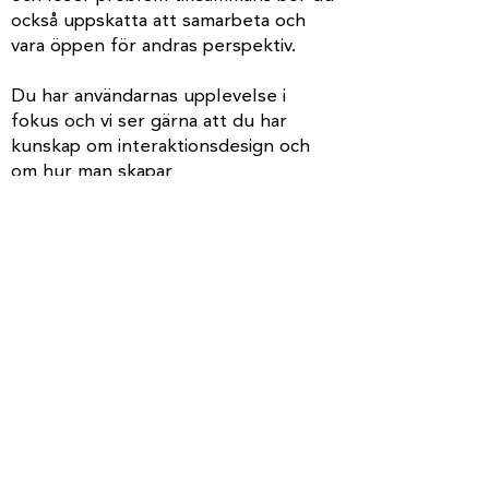
också uppskatta att samarbeta och
vara öppen för andras perspektiv.
Du har användarnas upplevelse i
fokus och vi ser gärna att du har
kunskap om interaktionsdesign och
om hur man skapar
tillgänglighetsanpassade verktyg. Det
är även meriterande om du känner dig
bekväm med att arbeta i verktyg för
bildredigering och till viss del
videoredigering. Du kommer ha
tillgång till hela Adobes produktsvit,
men har möjlighet att själv påverka
vilka program
du arbetar i.
Hos oss sker all kommunikation på
svenska, det är därför ett krav att du