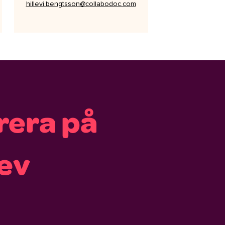
hillevi.bengtsson@collabodoc.com
era på
ev