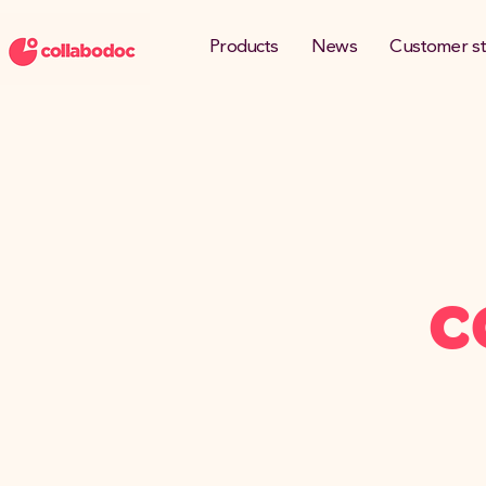
Products
News
Customer st
C