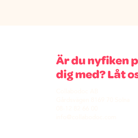
Är du nyfiken p
dig med? Låt os
Collabodoc AB
Gårdsvägen 8169 70 Solna
08-12 82 66 00
info@collabodoc.com