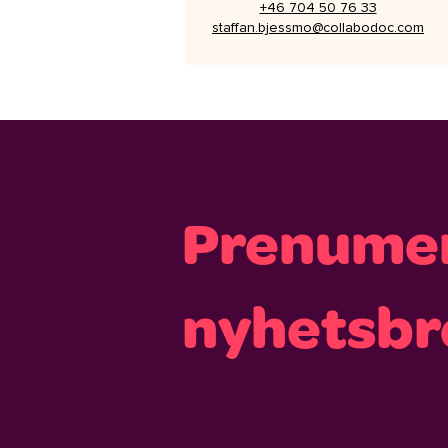
+46 704 50 76 33
staffan.bjessmo@collabodoc.com
Prenumer
nyhetsbr