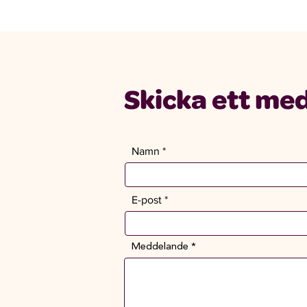
Skicka ett me
Namn
E-post
Meddelande