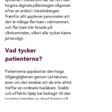
systemet. Dessutom har de fått den
högsta digitala pålistningen någonsin
efter en artikel i lokaltidningen.
Framför allt upplever personalen att
det är många fler barn i väntrummet,
och fler barn blir listade på
vårdcentralen, vilket alla tycker känns
jätteroligt.
Vad tycker
patienterna?
Patienterna uppskattar den höga
tillgängligheten genom Lättakuten,
även om det innebär att de inte alltid
träffar sin ordinarie husläkare. Snabb
och effektiv hjälp har bidragit till den
positiva trenden av ökad listning på
vårdcentralen. ”Proffsigt”, ”Mer
tillgängligt”, ”Mycket nöjd” är några