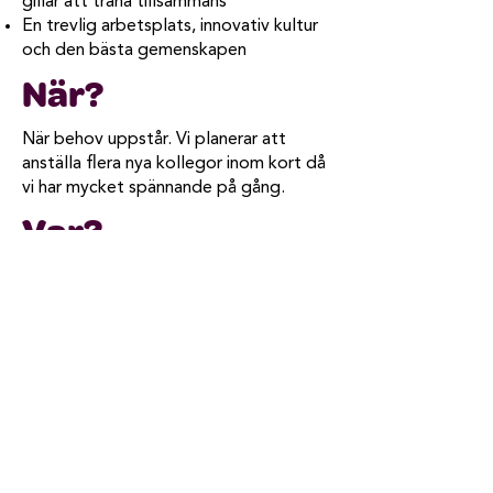
gillar att träna tillsammans
En trevlig arbetsplats, innovativ kultur
och den bästa gemenskapen
När?
När behov uppstår. Vi planerar att
anställa flera nya kollegor inom kort då
vi har mycket spännande på gång​.
Var?
Vårt kontor ligger på
Medborgarplatsen i Stockholm.
Contact Us
08-12 82 66 00
info@collabodoc.co
m