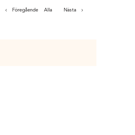
Föregående
Alla
Nästa
Contact Us
08-12 82 66 00
info@collabodoc.co
m
Social Media
LinkedIn
YouT
ube
Shortcuts