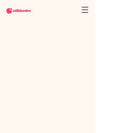
KONTAKTA OSS
08-12 82 66 00
info@collabodoc.co
m