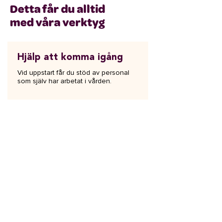
Detta får du alltid
med våra verktyg
Hjälp att komma igång
Vid uppstart får du stöd av personal
som själv har arbetat i vården.
Personlig support
Vi hjälper till med eventuella problem
som uppstår och har erkänt korta
svarstider.
Högsta
informationssäkerhet