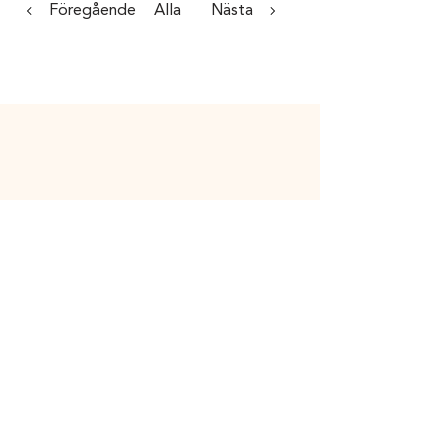
Föregående
Alla
Nästa
KONTAKTA OSS
08-12 82 66 00
info@collabodoc.co
m
SOCIALA MEDIER
LinkedIn
YouT
ube
GENVÄGAR
Jobba hos oss