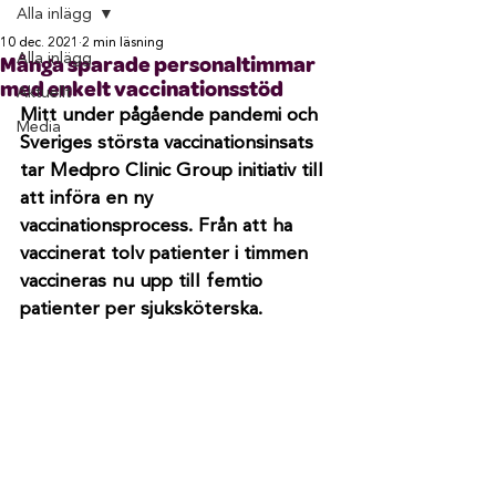
Alla inlägg
10 dec. 2021
2 min läsning
Alla inlägg
Många sparade personaltimmar
med enkelt vaccinationsstöd
Aktuellt
Mitt under pågående pandemi och 
Media
Sveriges största vaccinationsinsats 
tar Medpro Clinic Group initiativ till 
att införa en ny 
vaccinationsprocess. Från att ha 
vaccinerat tolv patienter i timmen 
vaccineras nu upp till femtio 
patienter per sjuksköterska.