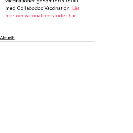
vaccinationer genomförts totalt 
med Collabodoc Vaccination. 
Läs 
mer om vaccinationsstödet här.
Aktuellt
Visa alla
Senaste inlägg